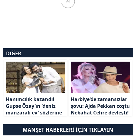
Ad
DİĞER
Hanımcılık kazandı!
Harbiye'de zamansızlar
Gupse Özay’ın 'deniz
şovu: Ajda Pekkan coştu
manzaralı ev' sözlerine
Nebahat Çehre devleşti!
Barış Arduç'tan cevap
geldi
MANŞET HABERLERİ İÇİN TIKLAYIN