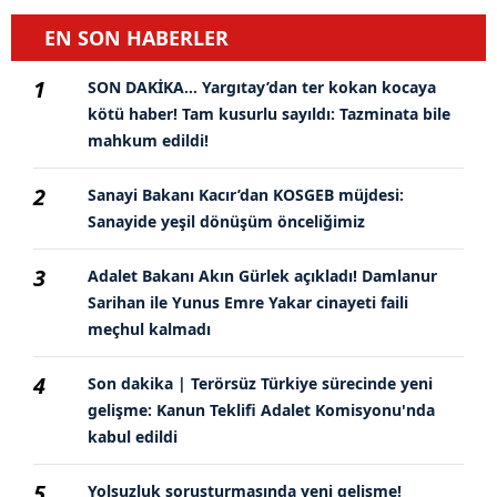
EN SON HABERLER
1
SON DAKİKA… Yargıtay’dan ter kokan kocaya
kötü haber! Tam kusurlu sayıldı: Tazminata bile
mahkum edildi!
2
Sanayi Bakanı Kacır’dan KOSGEB müjdesi:
Sanayide yeşil dönüşüm önceliğimiz
3
Adalet Bakanı Akın Gürlek açıkladı! Damlanur
Sarihan ile Yunus Emre Yakar cinayeti faili
meçhul kalmadı
4
Son dakika | Terörsüz Türkiye sürecinde yeni
gelişme: Kanun Teklifi Adalet Komisyonu'nda
kabul edildi
5
Yolsuzluk soruşturmasında yeni gelişme!