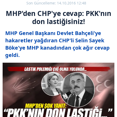
Son Güncelleme: 14.10.2016 12:48
MHP'den CHP'ye cevap: PKK'nın
don lastiğisiniz!
MHP Genel Başkanı Devlet Bahçeli'ye
hakaretler yağdıran CHP'li Selin Sayek
Böke'ye MHP kanadından çok ağır cevap
geldi.