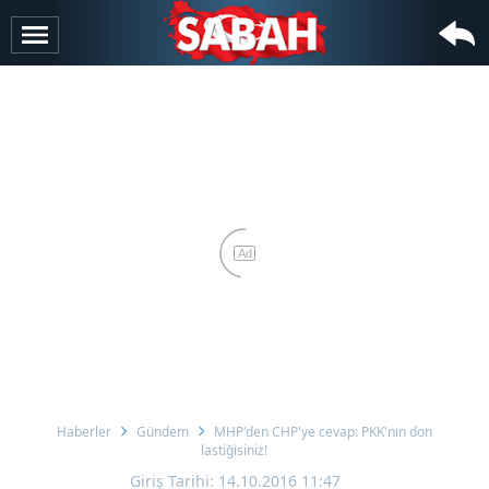
Ad
Haberler
Gündem
MHP'den CHP'ye cevap: PKK'nın don
lastiğisiniz!
Giriş Tarihi: 14.10.2016 11:47